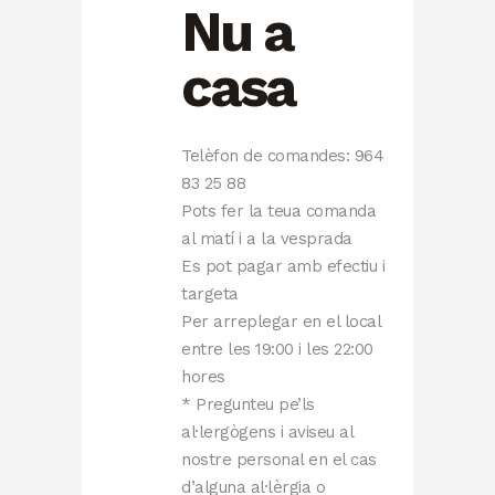
Nu a
casa
Telèfon de comandes: 964
83 25 88
Pots fer la teua comanda
al matí i a la vesprada
Es pot pagar amb efectiu i
targeta
Per arreplegar en el local
entre les 19:00 i les 22:00
hores
* Pregunteu pe’ls
al·lergògens i aviseu al
nostre personal en el cas
d’alguna al·lèrgia o