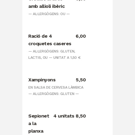
amb allioli ibèric
— AL·LERGÒGENS: OU —
Ració de 4
6,00
croquetes caseres
— AL·LERGÒGENS: GLUTEN,
LACTIS, OU — UNITAT A 1,50 €
Xampinyons
5,50
EN SALSA DE CERVESA LÀMBICA
— AL·LERGÒGENS: GLUTEN —
Sepionet
4 unitats 8,50
a la
planxa