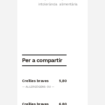
intolerància alimentària
Per a compartir
Creïlles braves
5,80
— AL·LERGÒGENS: OU —
Creïlles braves
6,80