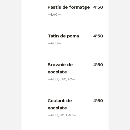
Pastís de formatge
4’50
—LAC—
Tatin de poma
4’50
—GLU—
Brownie de
4’50
xocolate
—GLU, LAC, FC—
Coulant de
4’50
xocolate
—GLU, SO, LAC—