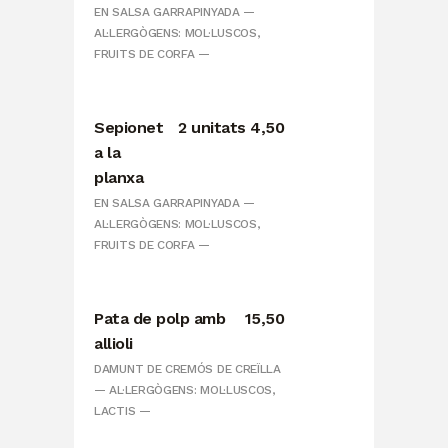
EN SALSA GARRAPINYADA —
AL·LERGÒGENS: MOL·LUSCOS,
FRUITS DE CORFA —
Sepionet
2 unitats 4,50
a la
planxa
EN SALSA GARRAPINYADA —
AL·LERGÒGENS: MOL·LUSCOS,
FRUITS DE CORFA —
Pata de polp amb
15,50
allioli
DAMUNT DE CREMÓS DE CREÏLLA
— AL·LERGÒGENS: MOL·LUSCOS,
LACTIS —