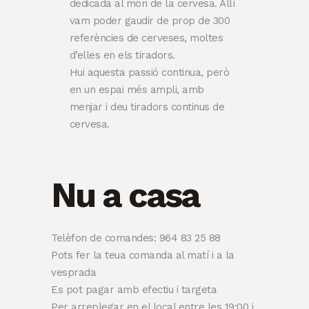
dedicada al món de la cervesa. Allí
vam poder gaudir de prop de 300
referències de cerveses, moltes
d’elles en els tiradors.
Hui aquesta passió continua, però
en un espai més ampli, amb
menjar i deu tiradors continus de
cervesa.
Nu a casa
Telèfon de comandes: 964 83 25 88
Pots fer la teua comanda al matí i a la
vesprada
Es pot pagar amb efectiu i targeta
Per arreplegar en el local entre les 19:00 i