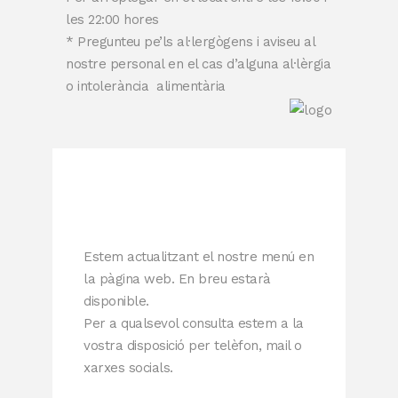
les 22:00 hores
* Pregunteu pe’ls al·lergògens i aviseu al
nostre personal en el cas d’alguna al·lèrgia
o intolerància alimentària
Estem actualitzant el nostre menú en
la pàgina web. En breu estarà
disponible.
Per a qualsevol consulta estem a la
vostra disposició per telèfon, mail o
xarxes socials.